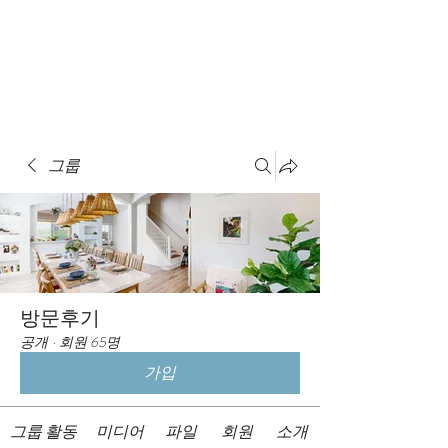
Book A Room
그룹
방문후기
공개
·
회원 65명
가입
그룹 활동
미디어
파일
회원
소개