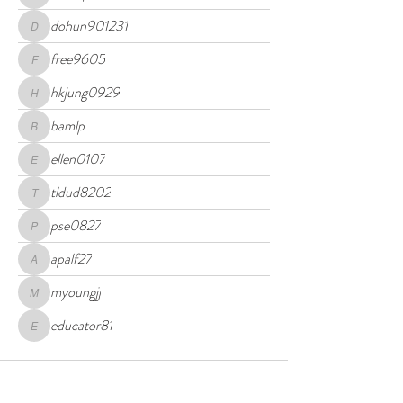
kimcaprio1
dohun901231
dohun901231
free9605
free9605
hkjung0929
hkjung0929
bamlp
bamlp
ellen0107
ellen0107
tldud8202
tldud8202
pse0827
pse0827
apalf27
apalf27
myoungjj
myoungjj
educator81
educator81