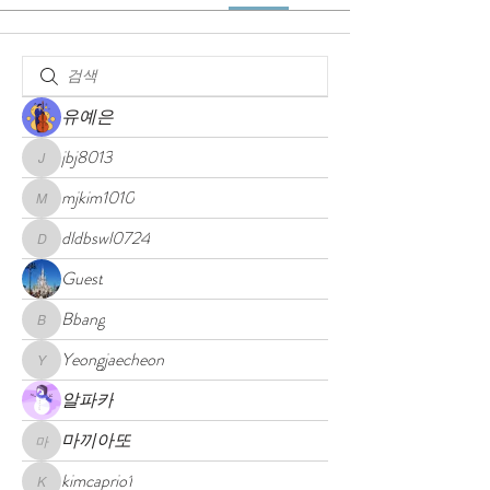
유예은
jbj8013
jbj8013
mjkim1010
mjkim1010
dldbswl0724
dldbswl0724
Guest
Bbang
Bbang
Yeongjaecheon
Yeongjaecheon
알파카
마끼아또
마끼아또
kimcaprio1