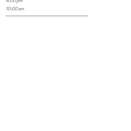
4:00 pm
10:00 am
디즈니 매직킹덤 20 분 소요
디즈니 Epcot Center 15분 소요
Universal Studio까지 : 25분 소요
올랜도 컨번션 센타까지 25분 소요
Premium Outlet까지 : 25분 소요