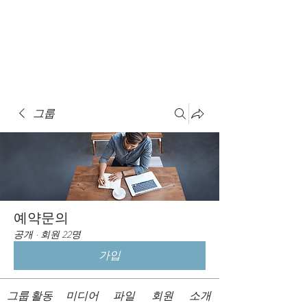
Book A Room
그룹
예약문의
공개
·
회원 22명
가입
그룹 활동
미디어
파일
회원
소개