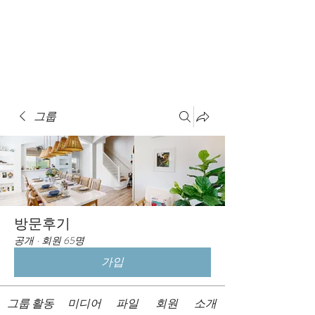
Book A Room
그룹
방문후기
공개
·
회원 65명
가입
그룹 활동
미디어
파일
회원
소개