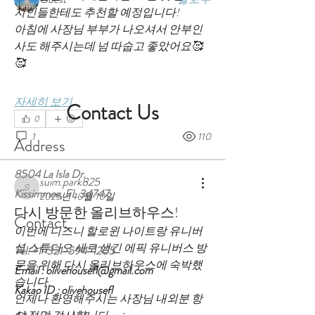
지인들한테도 추천할 예정입니다!
전체 회원 보기(65명)
아침에 사장님 부부가 나오셔서 안부인
사도 해주시는데 넘 따숩고 좋았어요🥰
🥰
자세히 보기
Contact Us
0
1
110
Address
8504 La Isla Dr.
suim.park825
Kissimmee, FL 34747
suim.park825
2025년 10월 10일
다시 방문한 올리브하우스!
Contact
이번에 디즈니 할로윈 나이트랑 유니버
셜 스튜디오 새로 생긴 에픽 유니버스 방
Tel:
+1-321-594-1205
문을 위해 다시 올리브하우스에 숙박했
Email : olivehousefl@gmail.com
습니다.
Kakao ID : olivehousefl
언제나 환영해주시는 사장님 내외분 항