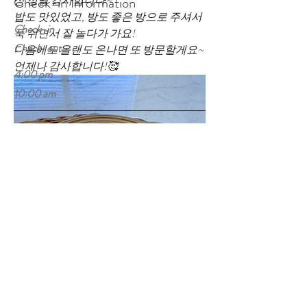
Check-in Information
상 정말 감사합니다~
밥도 맛있었고, 방도 좋은 방으로 주셔서 
Check-in
푹 쉬면서 잘 놀다가 가요!
Check-out
다음에도 올랜도 온나면 또 방문할게요~ 
언제나 감사합니다!🥰
4:00 pm
10:00 am
디즈니 매직킹덤 20 분 소요