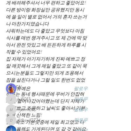
게 배려해주셔서 너무 편하고 좋았어요! 
다른 방이랑 화장실만 공유했지만 동시
에 쓸 일이 별로 없어서 거의 혼자 쓰는거
나 마찬가지였습니다
샤워하는데도 다 좋았고 무엇보다 아침
식사를 매번 챙겨주시고 또 제 간에 딱 맞
아서 완전 맛있고 배 든든하게 하루를 시
소개
작할 수 있었어요!
올리브하우스에서의 경험을 다른분들과
집 자체가 아기자기하게 진짜 예쁘고 정
공유해 주세요.
말 깨끗해서 그게 제일 좋았고 또 같이 묵
으시는분들도 그렇지만 되게 조용해서 
잠을 설친다거나 그럴 일도 한번도 없었
명
습니다!
유예은
팔로우
하루는 동네 행사때문에 우버가 안잡혀
jbj8013
팔로우
서 좀 걸어나갔어야했는데 단지 자체가 
jbj8013
넘 예쁘고 조용하고 날씨도 좋아서 기분 
mjkim1010
팔로우
mjkim1010
좋게 산책한 느낌!
dldbswl0724
팔로우
한인숙소 가본곳중에 제일 최고였고 다
dldbswl0724
음에 올랜도 가게된다면 또 갈 것 같아요 
Guest
팔로우