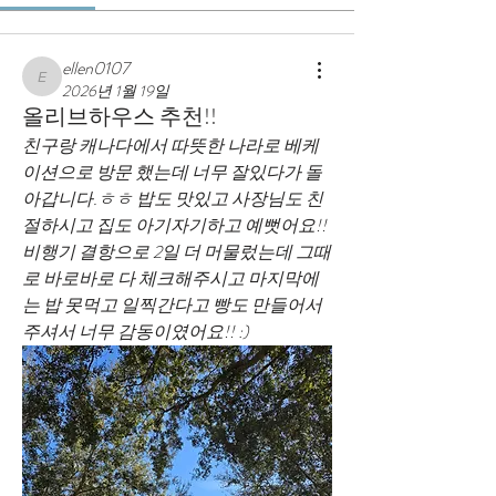
ellen0107
ellen0107
2026년 1월 19일
올리브하우스 추천!!
친구랑 캐나다에서 따뜻한 나라로 베케
이션으로 방문 했는데 너무 잘있다가 돌
아갑니다.ㅎㅎ 밥도 맛있고 사장님도 친
절하시고 집도 아기자기하고 예뻣어요!! 
비행기 결항으로 2일 더 머물렀는데 그때
로 바로바로 다 체크해주시고 마지막에
는 밥 못먹고 일찍간다고 빵도 만들어서 
주셔서 너무 감동이였어요!! :)