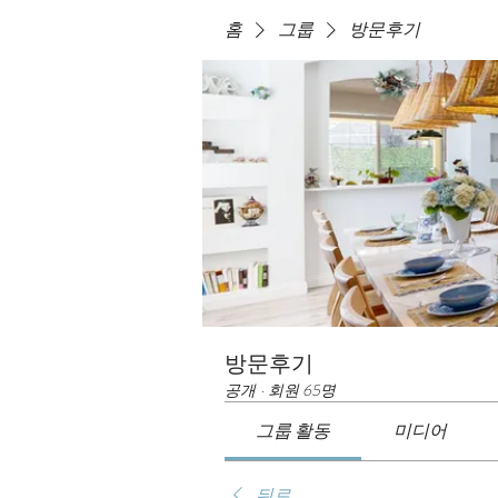
홈
그룹
방문후기
방문후기
공개
·
회원 65명
그룹 활동
미디어
뒤로