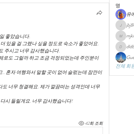
명
유
jbj
jbj8013
mjk
일 좋았습니다. 
mjkim101
 더 있을 걸 그랬나 싶을 정도로 숙소가 좋았어요.
dld
dldbswl0
도 주시고 너무 감사했습니다.
Gue
제로도 그럴까 하고 조금 걱정되었는데 주인분이 
전체 회원
.. 혼자 여행와서 말할 곳이 없어 슬펐는데 잠깐이
도 너무 청결해요. 제가 깔끔떠는 성격인데 너무
 다시 들릴게요. 너무 감사했습니다!
42회 조회