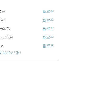
예은
팔로우
8013
팔로우
im1010
팔로우
0
bswl0724
팔로우
724
st
팔로우
 보기(65명)