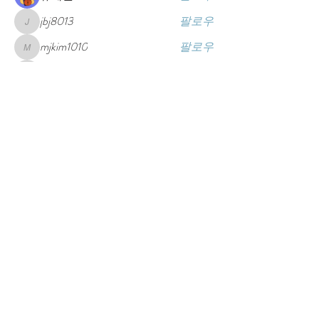
jbj8013
팔로우
jbj8013
mjkim1010
팔로우
mjkim1010
dldbswl0724
팔로우
dldbswl0724
Guest
팔로우
전체 회원 보기(65명)
Contact Us
Address
8504 La Isla Dr.
Kissimmee, FL 34747