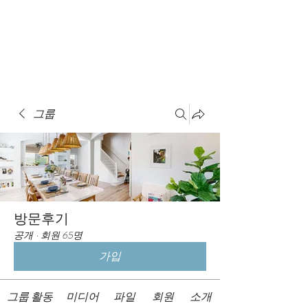
Book A Room
그룹
방문후기
공개
·
회원 65명
가입
그룹 활동
미디어
파일
회원
소개