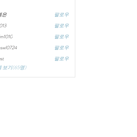
예은
팔로우
8013
팔로우
im1010
팔로우
0
bswl0724
팔로우
724
st
팔로우
 보기(65명)