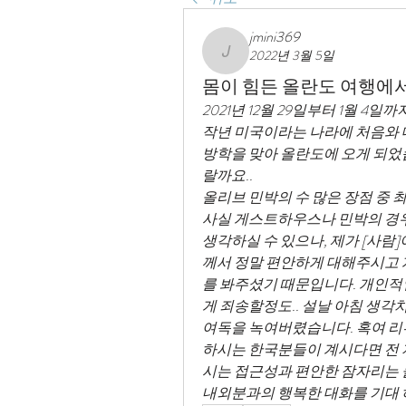
jmini369
2022년 3월 5일
jmini369
몸이 힘든 올란도 여행에서
2021년 12월 29일부터 1월 4
작년 미국이라는 나라에 처음와 대
방학을 맞아 올란도에 오게 되었
랄까요.. 
올리브 민박의 수 많은 장점 중 최
사실 게스트하우스나 민박의 경우
생각하실 수 있으나, 제가 [사람
께서 정말 편안하게 대해주시고 게
를 봐주셨기 때문입니다. 개인적
게 죄송할정도.. 설날 아침 생각
여독을 녹여버렸습니다. 혹여 
하시는 한국분들이 계시다면 전
시는 접근성과 편안한 잠자리는 
내외분과의 행복한 대화를 기대 