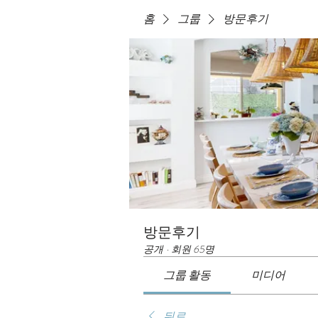
홈
그룹
방문후기
방문후기
공개
·
회원 65명
그룹 활동
미디어
뒤로