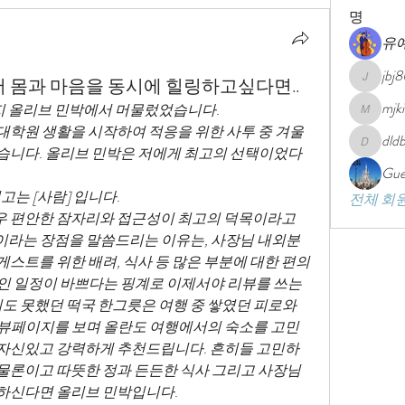
명
유
jbj
 몸과 마음을 동시에 힐링하고싶다면..
jbj8013
mjk
일까지 올리브 민박에서 머물렀었습니다. 
mjkim101
학원 생활을 시작하여 적응을 위한 사투 중 겨울 
dld
dldbswl0
습니다. 올리브 민박은 저에게 최고의 선택이었다
Gue
고는 [사람] 입니다. 
전체 회원
 편안한 잠자리와 접근성이 최고의 덕목이라고 
]이라는 장점을 말씀드리는 이유는, 사장님 내외분
스트를 위한 배려, 식사 등 많은 부분에 대한 편의
인 일정이 바쁘다는 핑계로 이제서야 리뷰를 쓰는
치도 못했던 떡국 한그릇은 여행 중 쌓였던 피로와 
리뷰페이지를 보며 올란도 여행에서의 숙소를 고민
 자신있고 강력하게 추천드립니다. 흔히들 고민하
물론이고 따뜻한 정과 든든한 식사 그리고 사장님 
하신다면 올리브 민박입니다. 